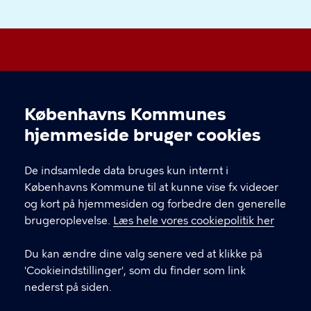
Vesterbro Lokaludvalg
Københavns Kommunes
Cookieindstillinger
hjemmeside bruger cookies
KONTAKT
De indsamlede data bruges kun internt i
FishTank Social Hub, Ingerslevsgade 44, 1705
Københavns Kommune til at kunne vise fx videoer
København V.
og kort på hjemmesiden og forbedre den generelle
vesterbrolokaludvalg@okf.kk.dk
brugeroplevelse.
Læs hele vores cookiepolitik her
Du kan ændre dine valg senere ved at klikke på
'Cookieindstillinger', som du finder som link
LINKS
nederst på siden.
Medlemmernes side