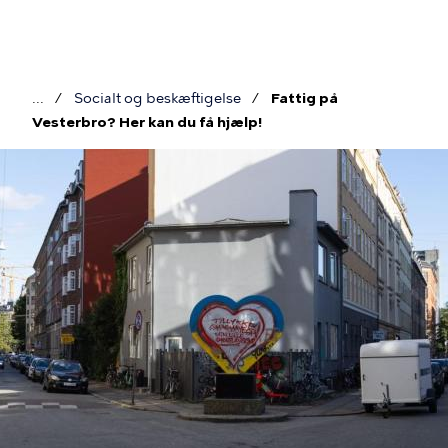
Gå
til
hovedindhold
Socialt og beskæftigelse
Fattig på
Brødkrumme
Vesterbro? Her kan du få hjælp!