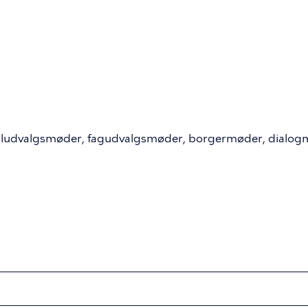
ion
mme
okaludvalgsmøder, fagudvalgsmøder, borgermøder, dialogmød