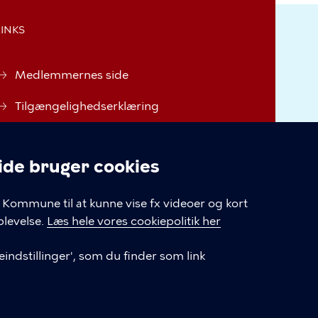
LINKS
Medlemmernes side
Tilgængelighedserklæring
Behandling af
personoplysninger i
e bruger cookies
Københavns kommune
linger
Kommune til at kunne vise fx videoer og kort
Cookiepolitik
levelse.
Læs hele vores cookiepolitik her
Cookieindstillinger
indstillinger', som du finder som link