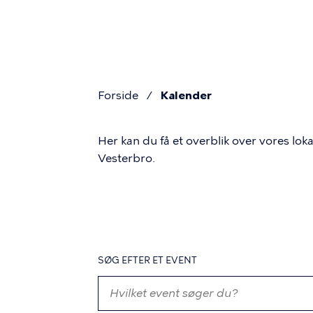
Primær
Gå
til
navigat
hovedindhold
Forside
Kalender
Brødkru
Her kan du få et overblik over vores l
Vesterbro.
Kalender
SØG EFTER ET EVENT