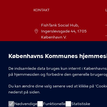
KONTAKT
FishTank Social Hub,
Ingerslevsgade 44, 1705
København V.
vesterbrolokaludvalg@okf.kk.d
k
Københavns Kommunes hjemmesid
Cookieindstil
De indsamlede data bruges kun internt i Københavns 
på hjemmesiden og forbedre den generelle brugerop
Du kan ændre dine valg senere ved at klikke på 'Cookie
nederst på siden.
Nødvendige
Funktionelle
Statistiske