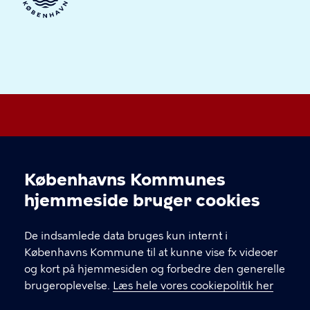
Vesterbro Lokaludvalg
Københavns Kommunes
Cookieindstillinger
hjemmeside bruger cookies
KONTAKT
De indsamlede data bruges kun internt i
FishTank Social Hub, Ingerslevsgade 44, 1705
Københavns Kommune til at kunne vise fx videoer
København V.
og kort på hjemmesiden og forbedre den generelle
vesterbrolokaludvalg@okf.kk.dk
brugeroplevelse.
Læs hele vores cookiepolitik her