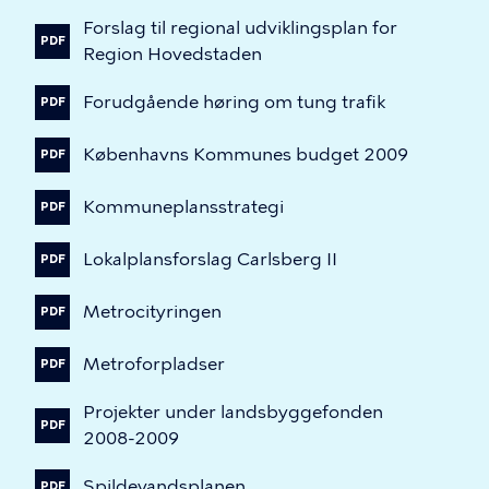
Forslag
til
regional
udviklingsplan
for
PDF
Region
Hovedstaden
Forudgående
høring
om
tung
trafik
PDF
Københavns
Kommunes
budget
2009
PDF
Kommuneplansstrategi
PDF
Lokalplansforslag
Carlsberg
II
PDF
Metrocityringen
PDF
Metroforpladser
PDF
Projekter
under
landsbyggefonden
PDF
2008-2009
Spildevandsplanen
PDF