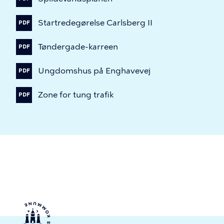
Startredegørelse
Carlsberg
II
PDF
Tøndergade-karreen
PDF
Ungdomshus
på
Enghavevej
PDF
Zone
for
tung
trafik
PDF