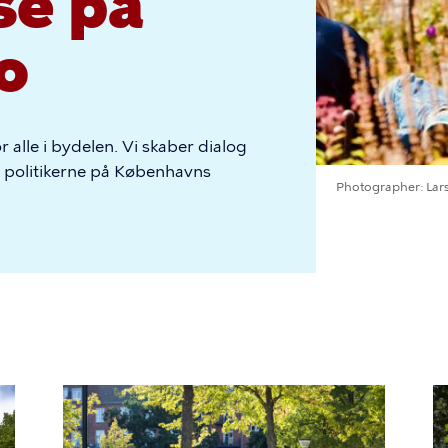
se på
o
r alle i bydelen. Vi skaber dialog
il politikerne på Københavns
Photographer
Lar