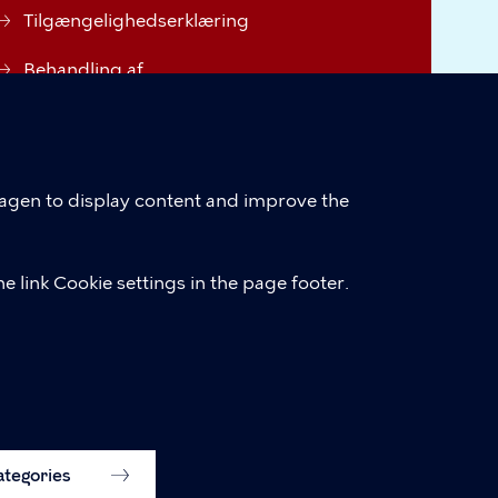
Tilgængelighedserklæring
Behandling af
personoplysninger i
Københavns kommune
Cookie policy
hagen to display content and improve the
Cookie settings
e link Cookie settings in the page footer.
categories