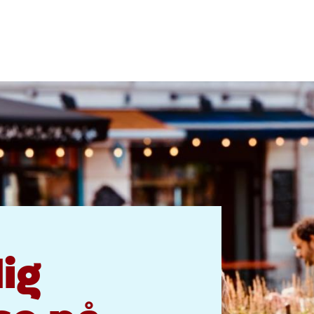
o
lg
dig