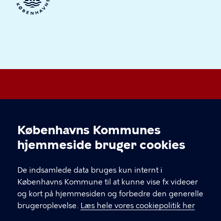
Vesterbro Lokaludvalg
Københavns Kommunes
Cookieindstillinger
hjemmeside bruger cookies
KONTAKT
De indsamlede data bruges kun internt i
FishTank Social Hub, Ingerslevsgade 44, 1705
Københavns Kommune til at kunne vise fx videoer
København V.
og kort på hjemmesiden og forbedre den generelle
vesterbrolokaludvalg@okf.kk.dk
brugeroplevelse.
Læs hele vores cookiepolitik her