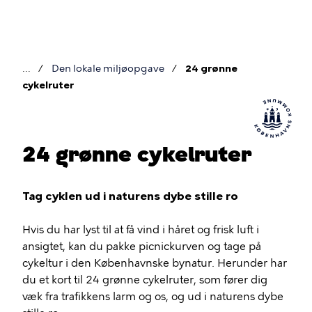
Gå
til
hovedindhold
Den lokale miljøopgave
24 grønne
Brødkrumme
cykelruter
24 grønne cykelruter
Tag cyklen ud i naturens dybe stille ro
Hvis du har lyst til at få vind i håret og frisk luft i
ansigtet, kan du pakke picnickurven og tage på
cykeltur i den Københavnske bynatur. Herunder har
du et kort til 24 grønne cykelruter, som fører dig
væk fra trafikkens larm og os, og ud i naturens dybe