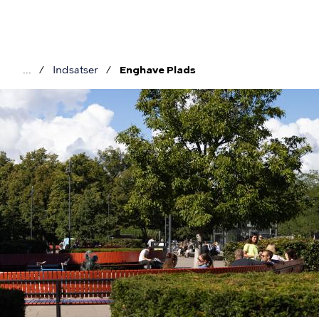
Gå
til
hovedindhold
Indsatser
Enghave Plads
Brødkrumme