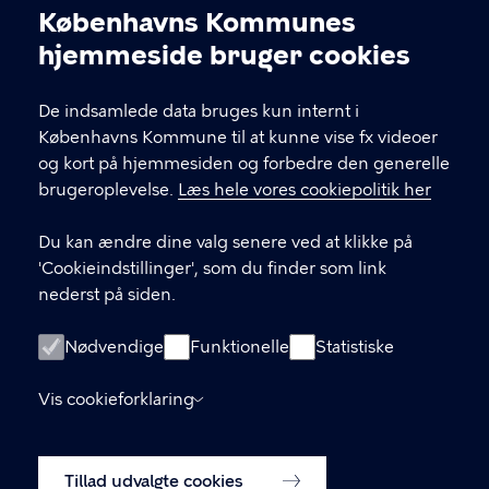
Københavns Kommunes
Cookieindstillinger
hjemmeside bruger cookies
KONTAKT
De indsamlede data bruges kun internt i
FishTank Social Hub, Ingerslevsgade 44, 1705
Københavns Kommune til at kunne vise fx videoer
København V.
og kort på hjemmesiden og forbedre den generelle
vesterbrolokaludvalg@okf.kk.dk
brugeroplevelse.
Læs hele vores cookiepolitik her
Du kan ændre dine valg senere ved at klikke på
'Cookieindstillinger', som du finder som link
LINKS
nederst på siden.
Medlemmernes side
Nødvendige
Funktionelle
Statistiske
Tilgængelighedserklæring
Vis cookieforklaring
Behandling af personoplysninger i
Københavns kommune
Tillad udvalgte cookies
Cookiepolitik