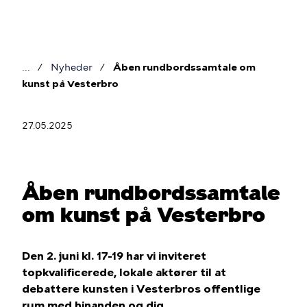
Gå
til
hovedindhold
Nyheder
Åben rundbordssamtale om
Brødkrumme
kunst på Vesterbro
27.05.2025
Åben rundbordssamtale
om kunst på Vesterbro
Den 2. juni kl. 17-19 har vi inviteret
topkvalificerede, lokale aktører til at
debattere kunsten i Vesterbros offentlige
rum med hinanden og dig.