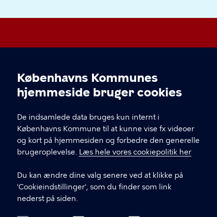
Vesterbro Lokaludvalg
Københavns Kommunes
Cookieindstillinger
hjemmeside bruger cookies
KONTAKT
De indsamlede data bruges kun internt i
FishTank Social Hub, Ingerslevsgade 44, 1705
Københavns Kommune til at kunne vise fx videoer
København V.
og kort på hjemmesiden og forbedre den generelle
vesterbrolokaludvalg@okf.kk.dk
brugeroplevelse.
Læs hele vores cookiepolitik her
Du kan ændre dine valg senere ved at klikke på
'Cookieindstillinger', som du finder som link
LINKS
nederst på siden.
Medlemmernes side