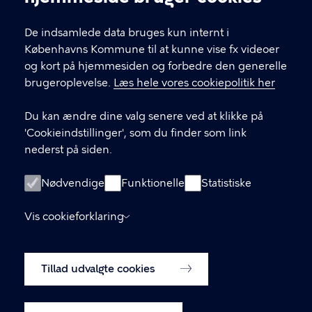
KONTAKT
De indsamlede data bruges kun internt i
FishTank Social Hub, Ingerslevsgade 44, 1705
Københavns Kommune til at kunne vise fx videoer
København V.
og kort på hjemmesiden og forbedre den generelle
vesterbrolokaludvalg@okf.kk.dk
brugeroplevelse.
Læs hele vores cookiepolitik her
Du kan ændre dine valg senere ved at klikke på
'Cookieindstillinger', som du finder som link
LINKS
nederst på siden.
Medlemmernes side
Nødvendige
Funktionelle
Statistiske
Tilgængelighedserklæring
Vis cookieforklaring
Behandling af personoplysninger i
Københavns kommune
Tillad udvalgte cookies
Cookiepolitik
Cookieindstillinger