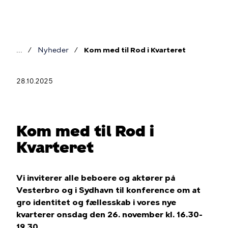
Gå
til
hovedindhold
Nyheder
Kom med til Rod i Kvarteret
Brødkrumme
28.10.2025
Kom med til Rod i
Kvarteret
Vi inviterer alle beboere og aktører på
Vesterbro og i Sydhavn til konference om at
gro identitet og fællesskab i vores nye
kvarterer onsdag den 26. november kl. 16.30-
19.30.