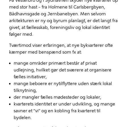
På Vesterbro og i Sydhavnen skyder nye kvarterer op
med stor hast – fra Holmene til Carlsbergbyen,
Bådhavnsgade og Jernbanebyen. Men selvom
arkitekturen er ny og byrum planlagt, er det langt fra
givet, at fællesskab, foreningsliv og lokal identitet
følger med.
Tværtimod viser erfaringen, at nye bykvarterer ofte
kæmper med benspænd som fx at:
mange områder primært består af privat
udlejning, hvilket gør det sværere at organisere
fælles initiativer,
mange beboere er nytilflyttere uden stærk lokal
tilknytning,
der mangler fælles mødesteder og lokaler,
kvarterets identitet er under udvikling, og mange
savner et “vi” og en kobling fra kvarteret til
bydelen.