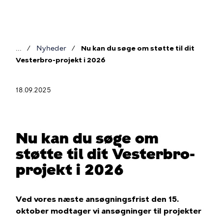
Gå
til
hovedindhold
Nyheder
Nu kan du søge om støtte til dit
Brødkrumme
Vesterbro-projekt i 2026
18.09.2025
Nu kan du søge om
støtte til dit Vesterbro-
projekt i 2026
Ved vores næste ansøgningsfrist den 15.
oktober modtager vi ansøgninger til projekter