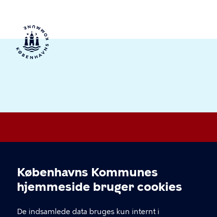
Vesterbro Lokaludvalg
Københavns Kommunes
Cookieindstillinger
hjemmeside bruger cookies
KONTAKT
De indsamlede data bruges kun internt i
FishTank Social Hub, Ingerslevsgade 44, 1705