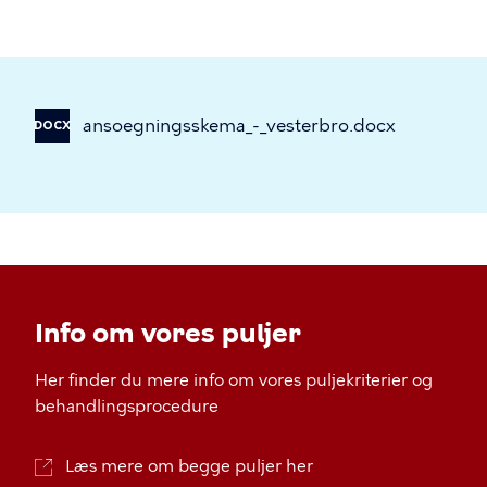
ansoegningsskema_-_vesterbro.docx
DOCX
Info om vores puljer
Her finder du mere info om vores puljekriterier og
behandlingsprocedure
Læs mere om begge puljer her