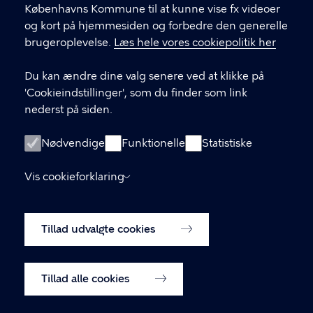
Københavns Kommune til at kunne vise fx videoer
København V.
og kort på hjemmesiden og forbedre den generelle
vesterbrolokaludvalg@okf.kk.dk
brugeroplevelse.
Læs hele vores cookiepolitik her
Du kan ændre dine valg senere ved at klikke på
'Cookieindstillinger', som du finder som link
LINKS
nederst på siden.
Medlemmernes side
Nødvendige
Funktionelle
Statistiske
Tilgængelighedserklæring
Vis cookieforklaring
Behandling af personoplysninger i
Københavns kommune
Tillad udvalgte cookies
Cookiepolitik
Cookieindstillinger
Tillad alle cookies