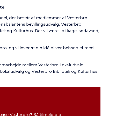
tte
panel, der består af medlemmer af Vesterbro
Snabslantens bevillingsudvalg, Vesterbro
k og Kulturhus. Der vil være lidt kage, sodavand,
rbro, og vi lover at din idé bliver behandlet med
 samarbejde mellem Vesterbro Lokaludvalg,
okaludvalg og Vesterbro Bibliotek og Kulturhus.
lease Vesterbro? Så tilmeld dig