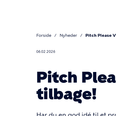
Primær
Gå
til
navigat
hovedindhold
Forside
Nyheder
Pitch Please V
Brødkru
06.02.2026
Pitch Ple
tilbage!
Har du en god idé til et p