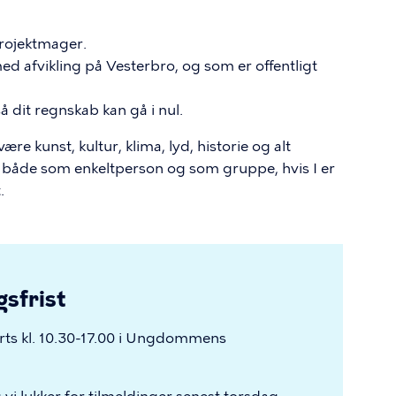
projektmager.
med afvikling på Vesterbro, og som er offentligt
å dit regnskab kan gå i nul.
re kunst, kultur, klima, lyd, historie og alt
e både som enkeltperson og som gruppe, hvis I er
.
gsfrist
arts kl. 10.30-17.00 i Ungdommens