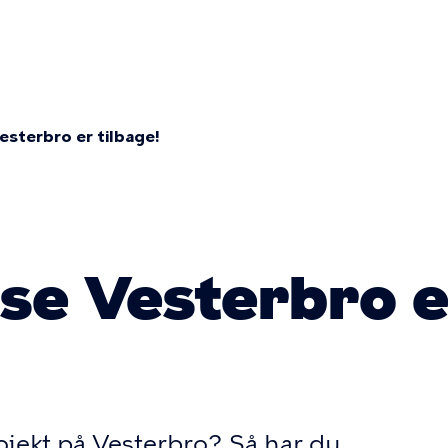
ion
esterbro er tilbage!
mme
ase Vesterbro 
rojekt på Vesterbro? Så har du