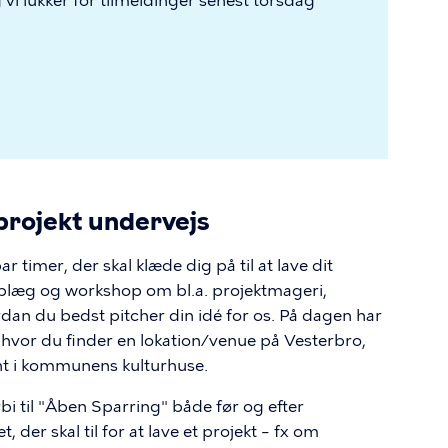
g vi lukker for tilmeldinger senest torsdag
 projekt undervejs
 timer, der skal klæde dig på til at lave dit
 oplæg og workshop om bl.a. projektmageri,
dan du bedst pitcher din idé for os. På dagen har
 hvor du finder en lokation/venue på Vesterbro,
nt i kommunens kulturhuse.
i til "Åben Sparring" både før og efter
der skal til for at lave et projekt – fx om