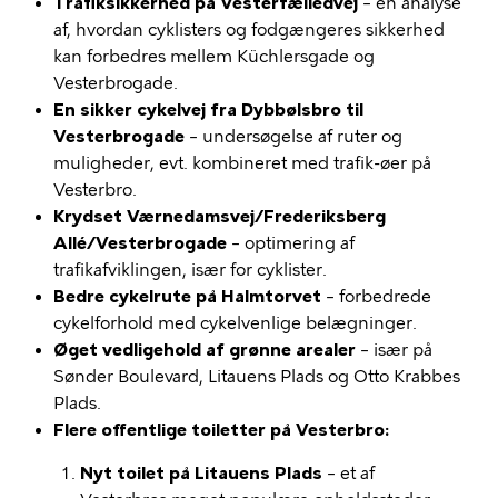
Trafiksikkerhed på Vesterfælledvej
– en analyse
af, hvordan cyklisters og fodgængeres sikkerhed
kan forbedres mellem Küchlersgade og
Vesterbrogade.
En sikker cykelvej fra Dybbølsbro til
Vesterbrogade
– undersøgelse af ruter og
muligheder, evt. kombineret med trafik-øer på
Vesterbro.
Krydset Værnedamsvej/Frederiksberg
Allé/Vesterbrogade
– optimering af
trafikafviklingen, især for cyklister.
Bedre cykelrute på Halmtorvet
– forbedrede
cykelforhold med cykelvenlige belægninger.
Øget vedligehold af grønne arealer
– især på
Sønder Boulevard, Litauens Plads og Otto Krabbes
Plads.
Flere offentlige toiletter på Vesterbro:
Nyt toilet på Litauens Plads
– et af