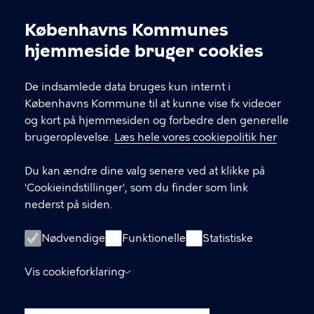
Københavns Kommunes
Cookieindstillinger
hjemmeside bruger cookies
KONTAKT
De indsamlede data bruges kun internt i
FishTank Social Hub, Ingerslevsgade 44, 1705
Københavns Kommune til at kunne vise fx videoer
København V.
og kort på hjemmesiden og forbedre den generelle
vesterbrolokaludvalg@okf.kk.dk
brugeroplevelse.
Læs hele vores cookiepolitik her
Du kan ændre dine valg senere ved at klikke på
'Cookieindstillinger', som du finder som link
LINKS
nederst på siden.
Medlemmernes side
Nødvendige
Funktionelle
Statistiske
Tilgængelighedserklæring
Vis cookieforklaring
Behandling af personoplysninger i
Københavns kommune