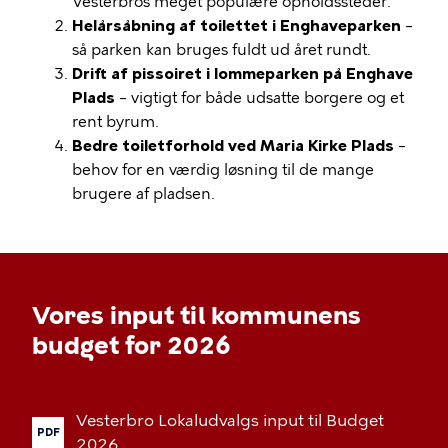
Vesterbros meget populære opholdssteder.
Helårsåbning af toilettet i Enghaveparken
–
så parken kan bruges fuldt ud året rundt.
Drift af pissoiret i lommeparken på Enghave
Plads
– vigtigt for både udsatte borgere og et
rent byrum.
Bedre toiletforhold ved Maria Kirke Plads
–
behov for en værdig løsning til de mange
brugere af pladsen.
Vores input til kommunens
budget for 2026
Vesterbro
Lokaludvalgs
input
til
Budget
PDF
2026